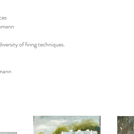
ces
chmann
diversity of firing techniques.
hmann