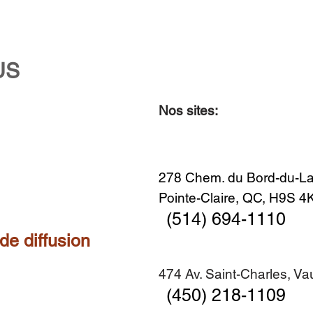
US
Nos sites:
Aperçu rapide
Aperçu rapide
Aperçu rapide
Aperçu rapide
Diner en famille no. 2
Centre-ville no. 18
Premier Hiver
Sans titre
Ajouter au panier
Ajouter au panier
Ajouter au panier
Ajouter au panier
278 Chem. du Bord-du-La
Pointe-Claire, QC, H9S 
(514) 694-1110
 de diffusion
474 Av. Saint-Charles, V
(450) 218-1109