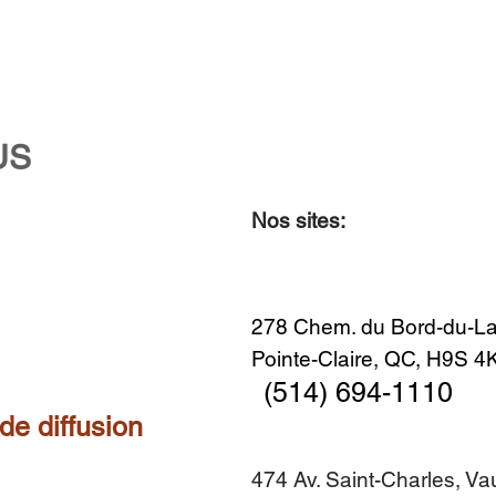
US
Nos sites:
Aperçu rapide
Aperçu rapide
Aperçu rapide
Aperçu rapide
Diner en famille no. 2
Centre-ville no. 18
Premier Hiver
Sans titre
Ajouter au panier
Ajouter au panier
Ajouter au panier
Ajouter au panier
278 Chem. du Bord-du-La
Pointe-Claire, QC, H9S 
(514) 694-1110
 de diffusion
474 Av. Saint-Charles, V