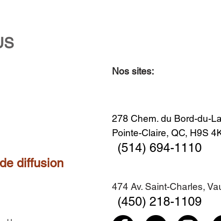
US
Nos sites:
Aperçu rapide
Aperçu rapide
Aperçu rapide
Aperçu rapide
Diner en famille no. 2
Centre-ville no. 18
Premier Hiver
Sans titre
Ajouter au panier
Ajouter au panier
Ajouter au panier
Ajouter au panier
278 Chem. du Bord-du-La
Pointe-Claire, QC, H9S 
(514) 694-1110
 de diffusion
474 Av. Saint-Charles, V
(450) 218-1109