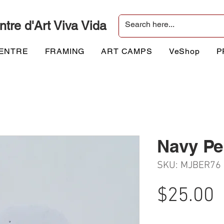
ntre d'Art Viva Vida
CENTRE
FRAMING
ART CAMPS
VeShop
P
Navy Pe
SKU: MJBER76
P
$25.00