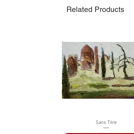
Related Products
Quick View
Sans Titre