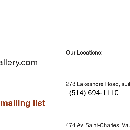
Our Locations:
Quick View
Quick View
Quick View
Quick View
Diner en famille no. 2
Centre-ville no. 18
Premier Hiver
Sans titre
allery.com
Add to Cart
Add to Cart
Add to Cart
Add to Cart
278 Lakeshore Road, suit
(514) 694-1110
mailing list
474 Av. Saint-Charles, V