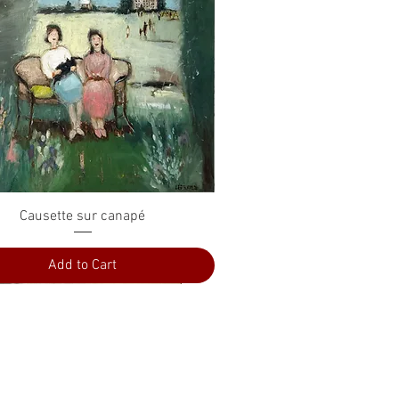
Quick View
Causette sur canapé
Add to Cart