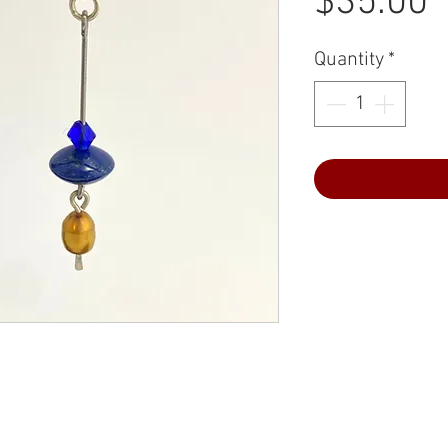
P
$35.00
Quantity
*