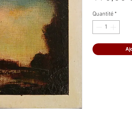
Quantité
*
Aj
)