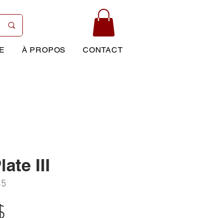
E
À PROPOS
CONTACT
ate III
45
Prix
$