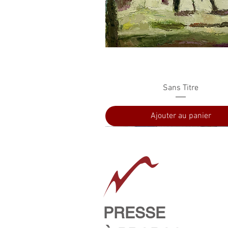
Aperçu rapide
Sans Titre
Ajouter au panier
PRESSE