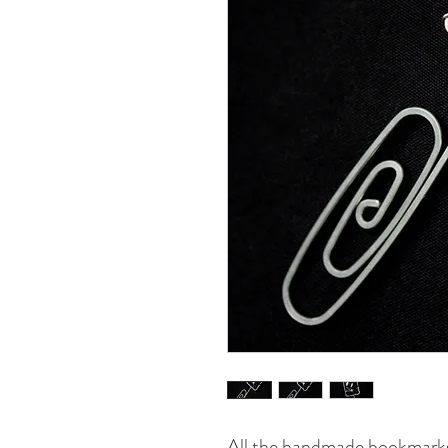
All the handmade bookmarks