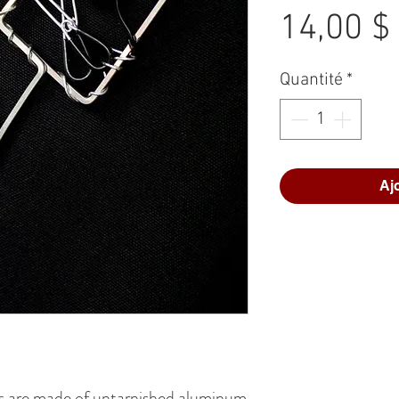
14,00 $
Quantité
*
Aj
 are made of untarnished aluminum