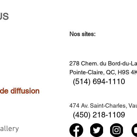
US
Nos sites:
Aperçu rapide
Aperçu rapide
Aperçu rapide
Aperçu rapide
Diner en famille no. 2
Centre-ville no. 18
Premier Hiver
Sans titre
Ajouter au panier
Ajouter au panier
Ajouter au panier
Ajouter au panier
278 Chem. du Bord-du-La
Pointe-Claire, QC, H9S 
(514) 694-1110
 de diffusion
474 Av. Saint-Charles, V
(450) 218-1109
allery