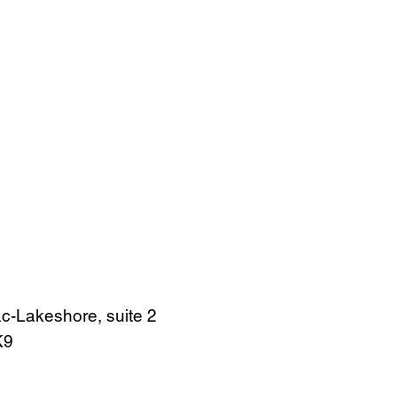
Aperçu rapide
Aperçu rapide
Aperçu rapide
Aperçu rapide
Diner en famille no. 1
Quelle belle journée!
Mon lapin m'a dit...
Sans Titre
Ajouter au panier
Ajouter au panier
Ajouter au panier
Ajouter au panier
c-Lakeshore, suite 2
4K9