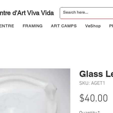
ntre d'Art Viva Vida
CENTRE
FRAMING
ART CAMPS
VeShop
P
Glass L
SKU: AGET1
P
$40.00