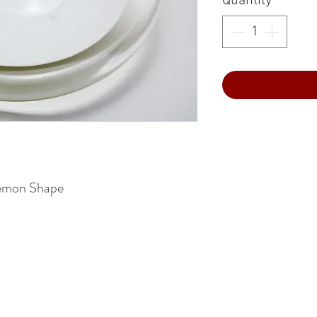
Quantity
*
Lemon Shape