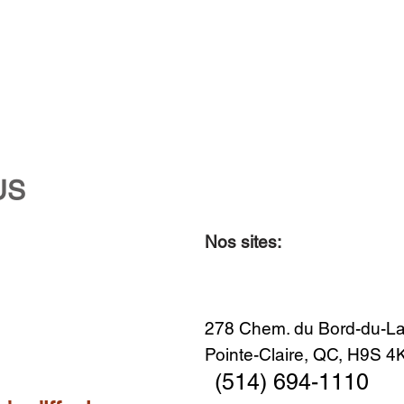
US
Nos sites:
Aperçu rapide
Aperçu rapide
Aperçu rapide
Aperçu rapide
Diner en famille no. 2
Centre-ville no. 18
Premier Hiver
Sans titre
Ajouter au panier
Ajouter au panier
Ajouter au panier
Ajouter au panier
278 Chem. du Bord-du-La
Pointe-Claire, QC, H9S 
(514) 694-1110