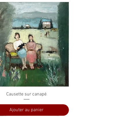
Aperçu rapide
Causette sur canapé
Ajouter au panier