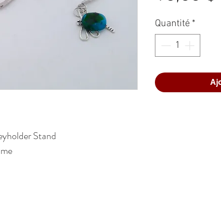
Quantité
*
Aj
eyholder Stand
aume