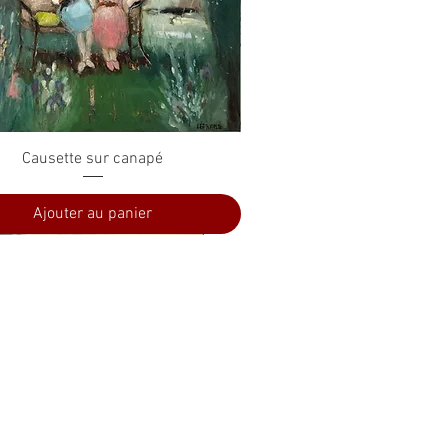
Aperçu rapide
Causette sur canapé
Ajouter au panier