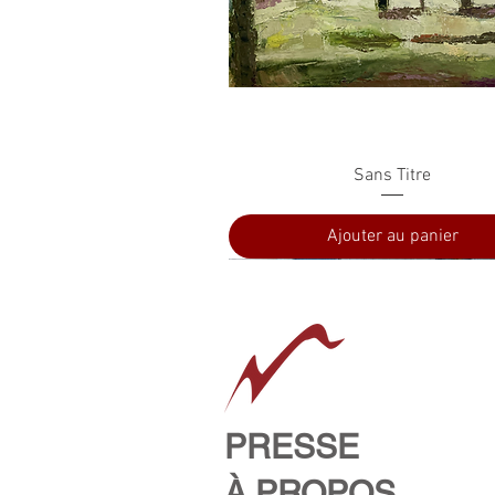
Aperçu rapide
Sans Titre
Ajouter au panier
PRESSE
À PROPOS