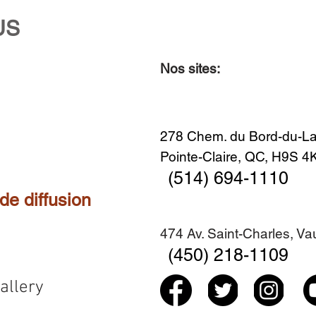
US
Nos sites:
Aperçu rapide
Aperçu rapide
Aperçu rapide
Aperçu rapide
Diner en famille no. 2
Centre-ville no. 18
Premier Hiver
Sans titre
Ajouter au panier
Ajouter au panier
Ajouter au panier
Ajouter au panier
278 Chem. du Bord-du-La
Pointe-Claire, QC, H9S 
(514) 694-1110
 de diffusion
474 Av. Saint-Charles, V
(450) 218-1109
allery