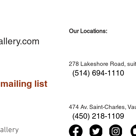
Our Locations:
Quick View
Quick View
Quick View
Quick View
Diner en famille no. 2
Centre-ville no. 18
Premier Hiver
Sans titre
allery.com
Add to Cart
Add to Cart
Add to Cart
Add to Cart
278 Lakeshore Road, suit
(514) 694-1110
mailing list
474 Av. Saint-Charles, V
(450) 218-1109
allery