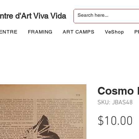
ntre d'Art Viva Vida
CENTRE
FRAMING
ART CAMPS
VeShop
P
Cosmo K
SKU: JBAS48
P
$10.00