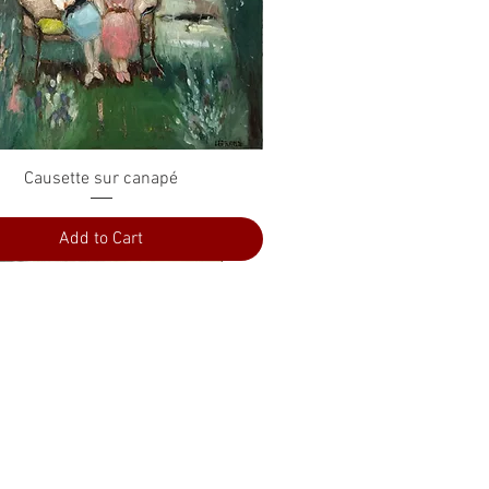
Quick View
Causette sur canapé
Add to Cart