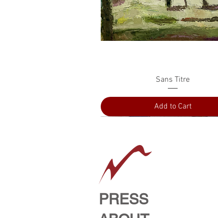
Quick View
Sans Titre
Add to Cart
PRESS