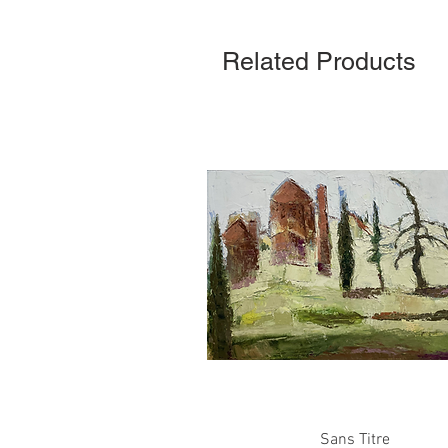
Related Products
Quick View
Sans Titre