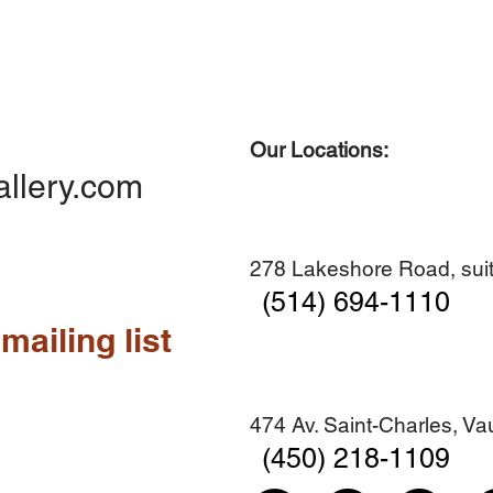
Our Locations:
Quick View
Quick View
Quick View
Quick View
Diner en famille no. 2
Centre-ville no. 18
Premier Hiver
Sans titre
allery.com
Add to Cart
Add to Cart
Add to Cart
Add to Cart
278 Lakeshore Road, suit
(514) 694-1110
mailing list
474 Av. Saint-Charles, V
(450) 218-1109