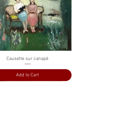
Quick View
Causette sur canapé
Add to Cart