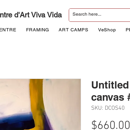
ntre d'Art Viva Vida
CENTRE
FRAMING
ART CAMPS
VeShop
P
Untitled
canvas 
SKU: DCOS40
$660.0