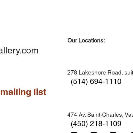
Our Locations:
Quick View
Quick View
Quick View
Quick View
Diner en famille no. 2
Centre-ville no. 18
Premier Hiver
Sans titre
allery.com
Add to Cart
Add to Cart
Add to Cart
Add to Cart
278 Lakeshore Road, suit
(514) 694-1110
mailing list
474 Av. Saint-Charles, V
(450) 218-1109