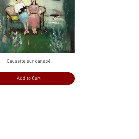
Quick View
Causette sur canapé
Add to Cart