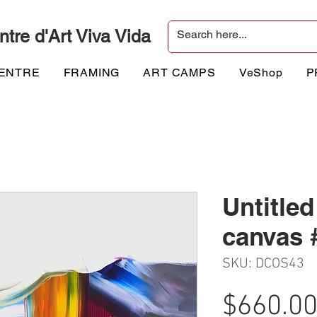
ntre d'Art Viva Vida
CENTRE
FRAMING
ART CAMPS
VeShop
P
Untitled
canvas 
SKU: DCOS43
$660.0