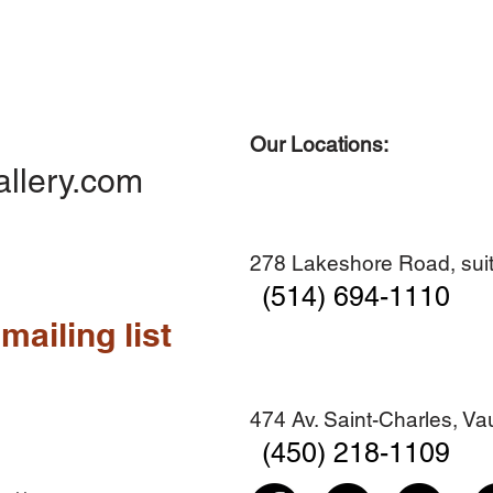
Our Locations:
Quick View
Quick View
Quick View
Quick View
Diner en famille no. 2
Centre-ville no. 18
Premier Hiver
Sans titre
allery.com
Add to Cart
Add to Cart
Add to Cart
Add to Cart
278 Lakeshore Road, suit
(514) 694-1110
mailing list
474 Av. Saint-Charles, V
(450) 218-1109