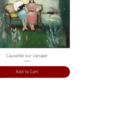
Quick View
Causette sur canapé
Add to Cart