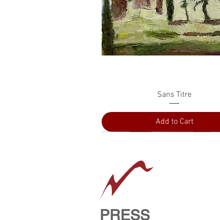
Quick View
Sans Titre
Add to Cart
PRESS