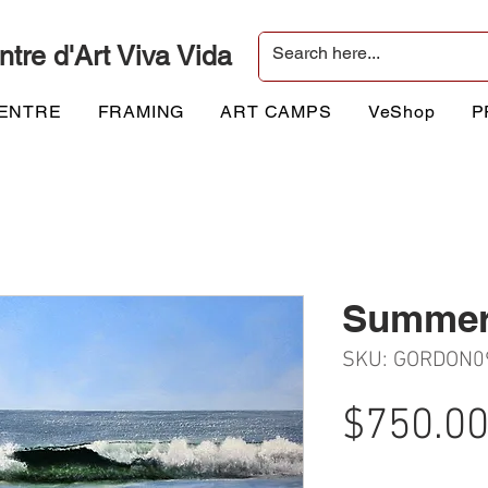
ntre d'Art Viva Vida
CENTRE
FRAMING
ART CAMPS
VeShop
P
Summer
SKU: GORDON0
$750.0