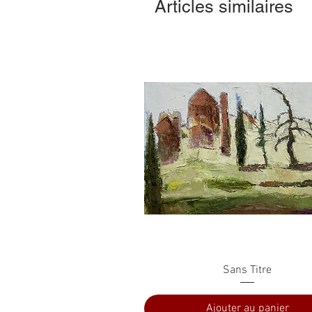
Articles similaires
Aperçu rapide
Sans Titre
Ajouter au panier