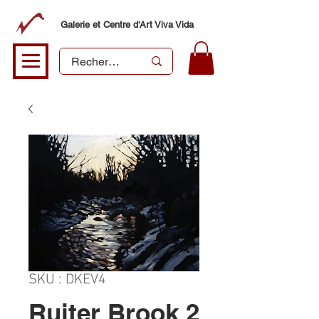
Galerie et Centre d'Art Viva Vida
SKU : DKEV4
Ruiter Brook 2