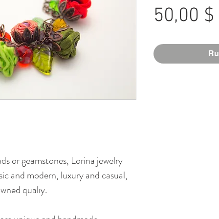
50,00 $
Ru
ads or geamstones, Lorina jewelry
assic and modern, luxury and casual,
owned qualiy.