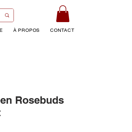
E
À PROPOS
CONTACT
een Rosebuds
t