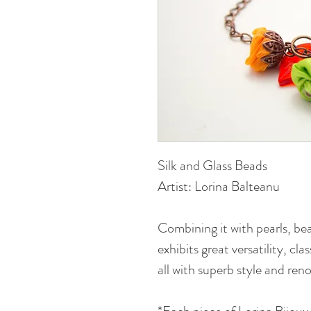
Silk and Glass Beads
Artist: Lorina Balteanu
Combining it with pearls, be
exhibits great versatility, cl
all with superb style and ren