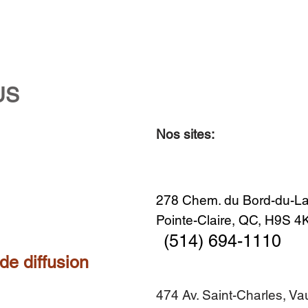
US
Nos sites:
Aperçu rapide
Aperçu rapide
Aperçu rapide
Aperçu rapide
Diner en famille no. 2
Centre-ville no. 18
Premier Hiver
Sans titre
Ajouter au panier
Ajouter au panier
Ajouter au panier
Ajouter au panier
278 Chem. du Bord-du-La
Pointe-Claire, QC, H9S 
(514) 694-1110
 de diffusion
474 Av. Saint-Charles, V