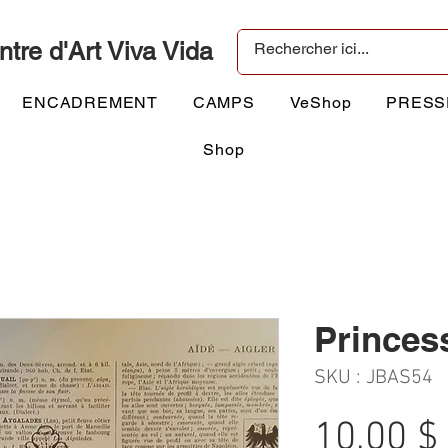
ntre d'Art Viva Vida
ENCADREMENT
CAMPS
VeShop
PRESS
Shop
Princess
SKU : JBAS54
10,00 $