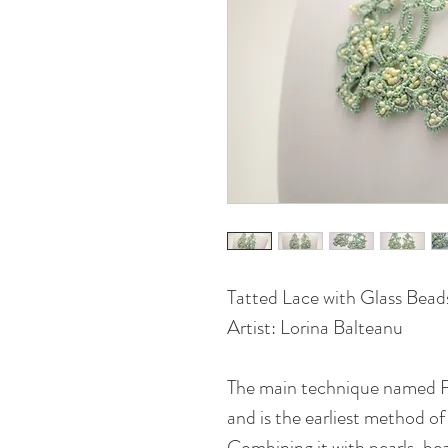
Tatted Lace with Glass Bea
Artist: Lorina Balteanu
The main technique named Fr
and is the earliest method of
Combining it with pearls, be