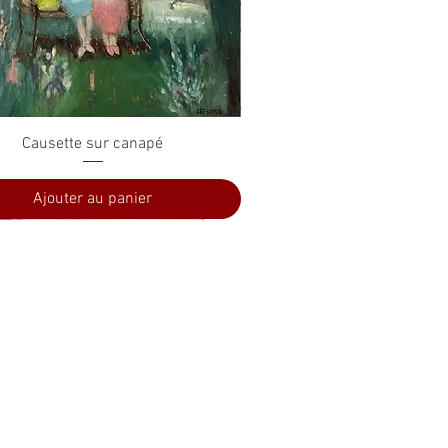
Aperçu rapide
Causette sur canapé
Ajouter au panier