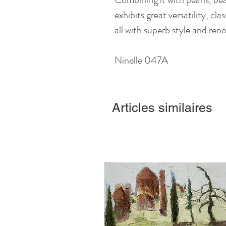
exhibits great versatility, cl
all with superb style and ren
Ninelle 047A
Articles similaires