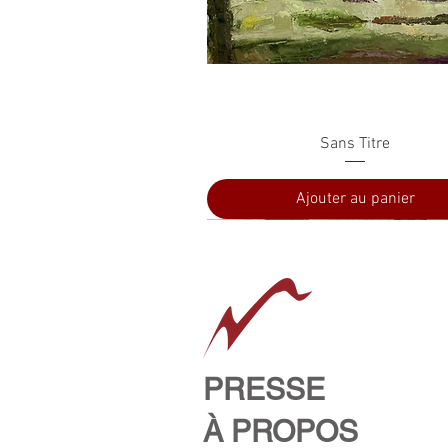
Aperçu rapide
Sans Titre
Ajouter au panier
PRESSE
À PROPOS