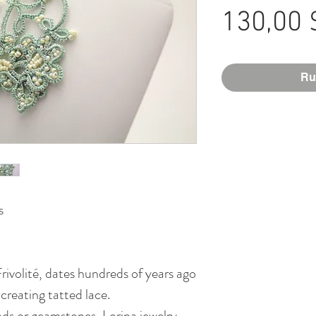
130,00 
Ru
ds
ivolité, dates hundreds of years ago
 creating tatted lace.
ads or geamstones, Lorina jewelry