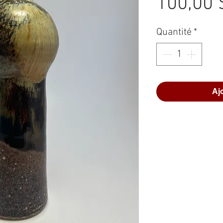
100,00 
Quantité
*
Aj