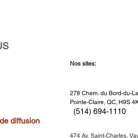
US
Nos sites:
Aperçu rapide
Aperçu rapide
Aperçu rapide
Aperçu rapide
Diner en famille no. 2
Centre-ville no. 18
Premier Hiver
Sans titre
Ajouter au panier
Ajouter au panier
Ajouter au panier
Ajouter au panier
278 Chem. du Bord-du-La
Pointe-Claire, QC, H9S 
(514) 694-1110
 de diffusion
474 Av. Saint-Charles, V