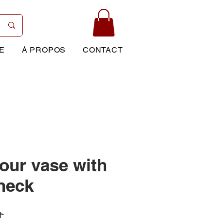
E
À PROPOS
CONTACT
lour vase with
neck