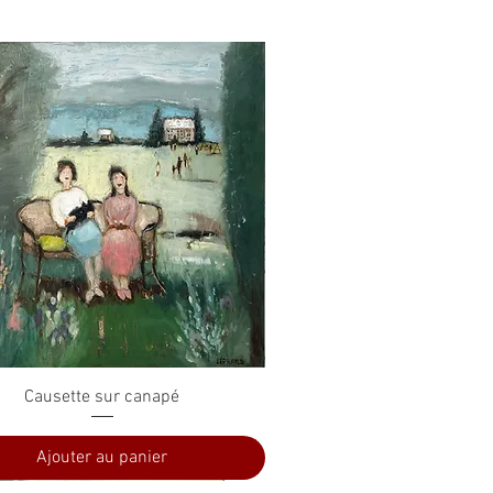
Aperçu rapide
Causette sur canapé
Ajouter au panier