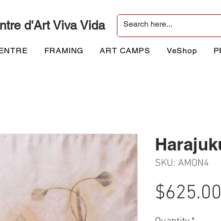
ntre d'Art Viva Vida
CENTRE
FRAMING
ART CAMPS
VeShop
P
Harajuk
SKU: AMON4
$625.0