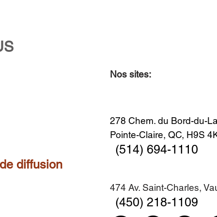
US
Nos sites:
Aperçu rapide
Aperçu rapide
Aperçu rapide
Aperçu rapide
Diner en famille no. 2
Centre-ville no. 18
Premier Hiver
Sans titre
Ajouter au panier
Ajouter au panier
Ajouter au panier
Ajouter au panier
278 Chem. du Bord-du-La
Pointe-Claire, QC, H9S 
(514) 694-1110
 de diffusion
474 Av. Saint-Charles, V
(450) 218-1109