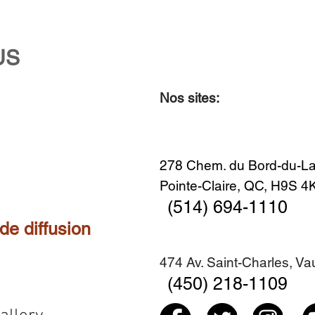
US
Nos sites:
Aperçu rapide
Aperçu rapide
Aperçu rapide
Aperçu rapide
Diner en famille no. 2
Centre-ville no. 18
Premier Hiver
Sans titre
Ajouter au panier
Ajouter au panier
Ajouter au panier
Ajouter au panier
278 Chem. du Bord-du-La
Pointe-Claire, QC, H9S 
(514) 694-1110
 de diffusion
474 Av. Saint-Charles, V
(450) 218-1109