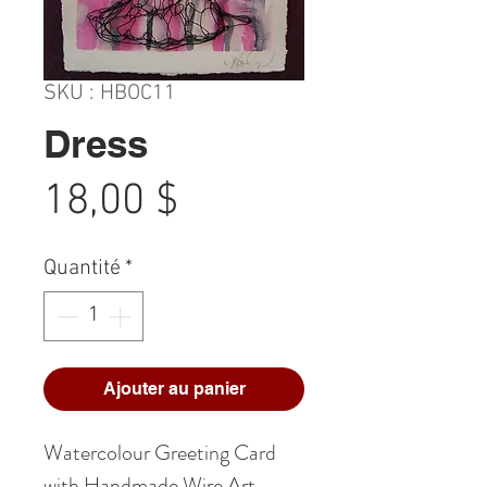
SKU : HBOC11
Dress
Prix
18,00 $
Quantité
*
Ajouter au panier
Watercolour Greeting Card
with Handmade Wire Art