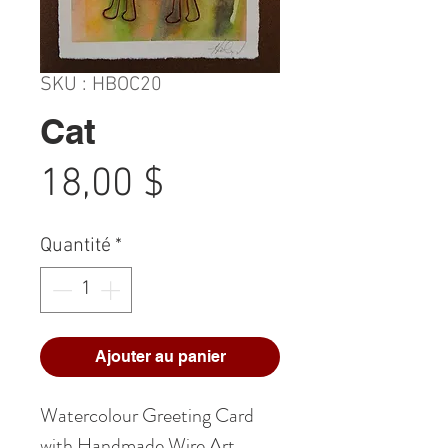
SKU : HBOC20
Cat
Prix
18,00 $
Quantité
*
Ajouter au panier
Watercolour Greeting Card
with Handmade Wire Art