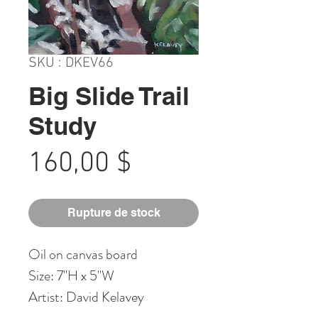
SKU : DKEV66
Big Slide Trail
Study
Prix
160,00 $
Rupture de stock
Oil on canvas board
Size: 7"H x 5"W
Artist: David Kelavey