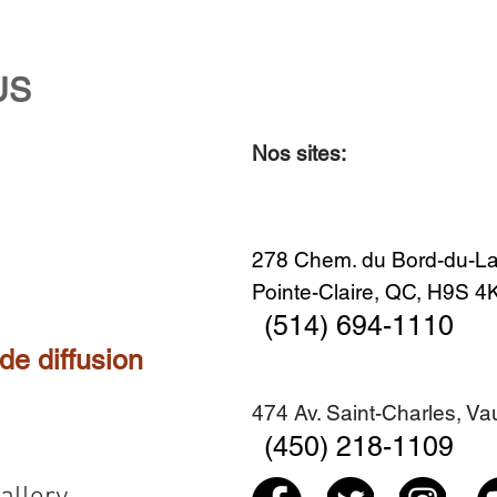
US
Nos sites:
Aperçu rapide
Aperçu rapide
Aperçu rapide
Aperçu rapide
Diner en famille no. 2
Centre-ville no. 18
Premier Hiver
Sans titre
Ajouter au panier
Ajouter au panier
Ajouter au panier
Ajouter au panier
278 Chem. du Bord-du-La
Pointe-Claire, QC, H9S 
(514) 694-1110
 de diffusion
474 Av. Saint-Charles, V
(450) 218-1109