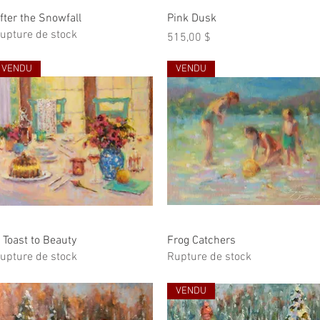
Aperçu rapide
Aperçu rapide
fter the Snowfall
Pink Dusk
upture de stock
Prix
515,00 $
VENDU
VENDU
Aperçu rapide
Aperçu rapide
 Toast to Beauty
Frog Catchers
upture de stock
Rupture de stock
VENDU