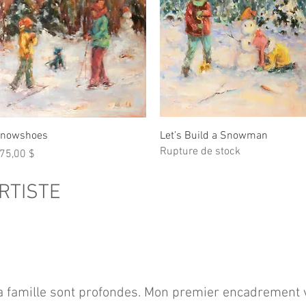
Aperçu rapide
Aperçu rapide
nowshoes
Let’s Build a Snowman
Rupture de stock
rix
75,00 $
ARTISTE
a famille sont profondes. Mon premier encadrement v