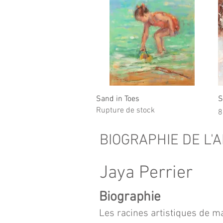
Aperçu rapide
Sand in Toes
S
Rupture de stock
P
8
BIOGRAPHIE DE L'
Jaya Perrier
Biographie
Les racines artistiques de m