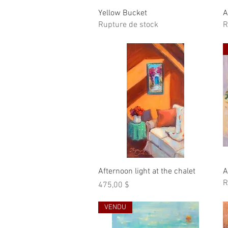
Aperçu rapide
Yellow Bucket
A
Rupture de stock
R
Aperçu rapide
Afternoon light at the chalet
A
R
Prix
475,00 $
VENDU