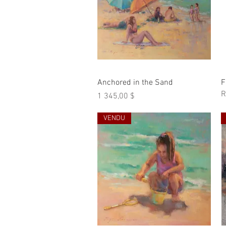
Aperçu rapide
Anchored in the Sand
F
R
Prix
1 345,00 $
VENDU