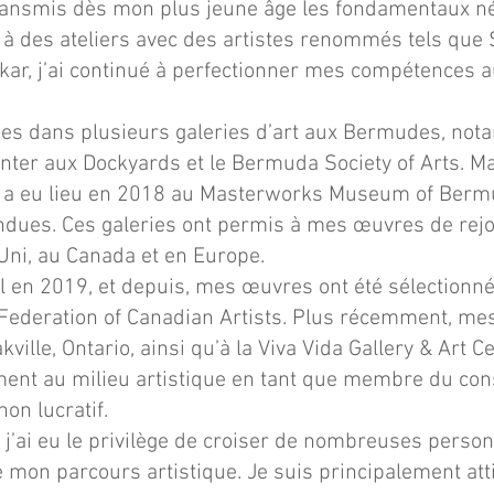
transmis dès mon plus jeune âge les fondamentaux né
 à des ateliers avec des artistes renommés tels que S
ar, j’ai continué à perfectionner mes compétences a
ées dans plusieurs galeries d’art aux Bermudes, no
ter aux Dockyards et le Bermuda Society of Arts. Ma
 a eu lieu en 2018 au Masterworks Museum of Bermud
endues. Ces galeries ont permis à mes œuvres de rejo
ni, au Canada et en Europe.
al en 2019, et depuis, mes œuvres ont été sélectionn
 Federation of Canadian Artists. Plus récemment, me
ille, Ontario, ainsi qu’à la Viva Vida Gallery & Art C
ement au milieu artistique en tant que membre du con
non lucratif.
j’ai eu le privilège de croiser de nombreuses person
 mon parcours artistique. Je suis principalement atti