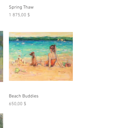
Aperçu rapide
Spring Thaw
Prix
1 875,00 $
Aperçu rapide
Beach Buddies
Prix
650,00 $