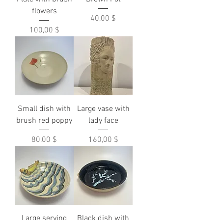
flowers
Prix
40,00 $
Prix
100,00 $
Small dish with
Large vase with
brush red poppy
lady face
Prix
Prix
80,00 $
160,00 $
Large serving
Black dish with