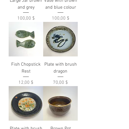
Large Jar brown
Vase with brown
and grey
and blue colour
Prix
Prix
100,00 $
100,00 $
Fish Chopstick
Plate with brush
Rest
dragon
Prix
Prix
12,00 $
70,00 $
Plate with brush
Brown Pot