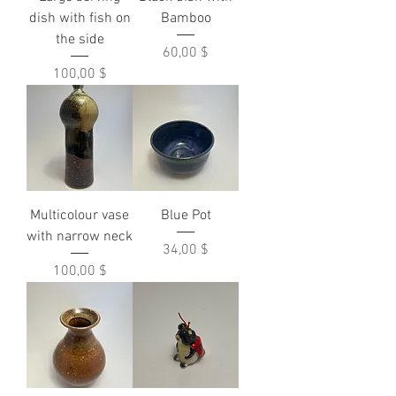
dish with fish on
Bamboo
the side
Prix
60,00 $
Prix
100,00 $
Multicolour vase
Blue Pot
with narrow neck
Prix
34,00 $
Prix
100,00 $