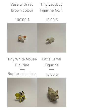
Vase with red
Tiny Ladybug
brown colour
Figurine No. 1
Prix
Prix
100,00 $
18,00 $
Tiny White Mouse
Little Lamb
Figurine
Figurine
Rupture de stock
Prix
18,00 $