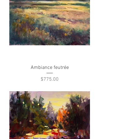
Ambiance feutrée
Price
$775.00