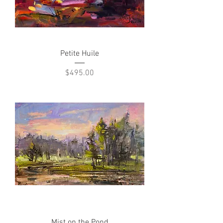
Petite Huile
Price
$495.00
Mist on the Pond