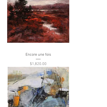
Encore une fois
Price
$1,820.00