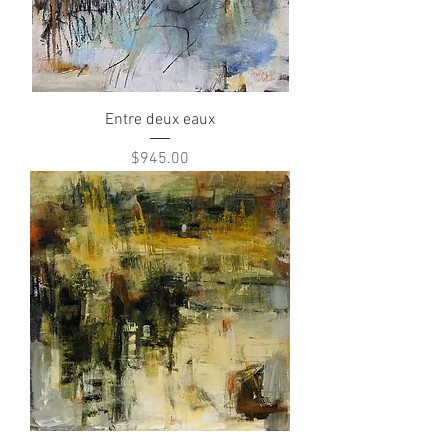
Entre deux eaux
Price
$945.00