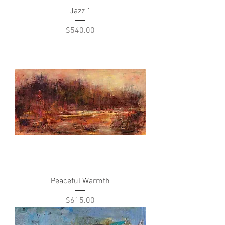
Jazz 1
Price
$540.00
Peaceful Warmth
Price
$615.00