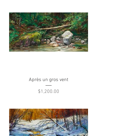
Après un gros vent
Price
$1,200.00