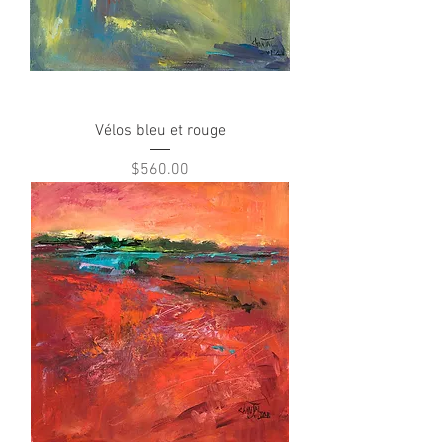
Vélos bleu et rouge
Price
$560.00