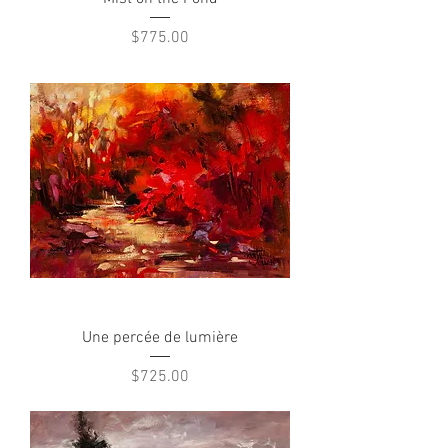
Price
$775.00
Une percée de lumière
Price
$725.00