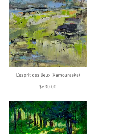
L'esprit des lieux (Kamouraska)
Price
$630.00