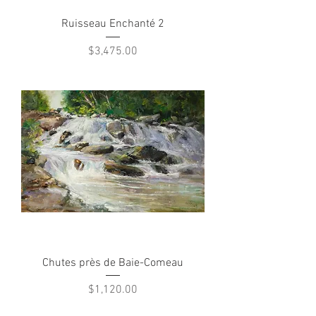
Ruisseau Enchanté 2
Price
$3,475.00
Chutes près de Baie-Comeau
Price
$1,120.00