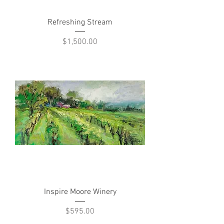
Refreshing Stream
Price
$1,500.00
Inspire Moore Winery
Price
$595.00