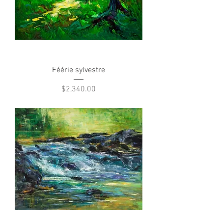
Féérie sylvestre
Price
$2,340.00