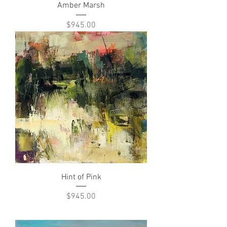
Amber Marsh
Price
$945.00
Hint of Pink
Price
$945.00