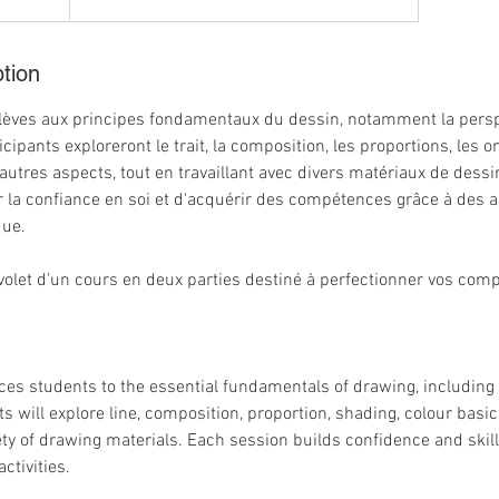
tion
 élèves aux principes fondamentaux du dessin, notamment la persp
icipants exploreront le trait, la composition, les proportions, les 
d'autres aspects, tout en travaillant avec divers matériaux de des
 la confiance en soi et d'acquérir des compétences grâce à des ac
que.
r volet d'un cours en deux parties destiné à perfectionner vos co
ces students to the essential fundamentals of drawing, including 
s will explore line, composition, proportion, shading, colour basi
ety of drawing materials. Each session builds confidence and skil
ctivities.