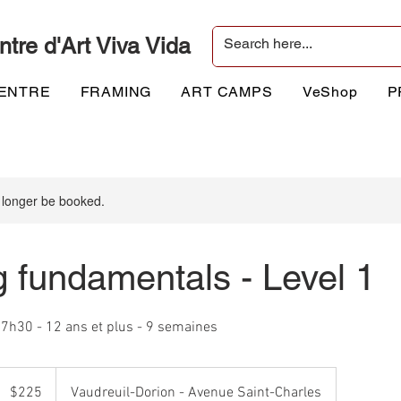
ntre d'Art Viva Vida
CENTRE
FRAMING
ART CAMPS
VeShop
P
 longer be booked.
 fundamentals - Level 1
7h30 - 12 ans et plus - 9 semaines
225
Canadian
$225
Vaudreuil-Dorion - Avenue Saint-Charles
ollars