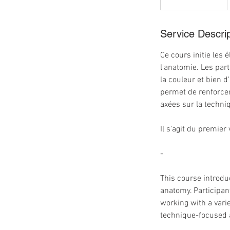
t
a
r
Service Descrip
t
Ce cours initie les
e
l'anatomie. Les part
d
la couleur et bien 
J
permet de renforcer
u
axées sur la techni
l
2
Il s'agit du premie
1
-
This course introdu
anatomy. Participant
working with a vari
technique-focused a