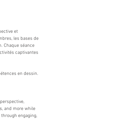
ective et
ombres, les bases de
sin. Chaque séance
tivités captivantes
mpétences en dessin.
perspective,
cs, and more while
l through engaging,