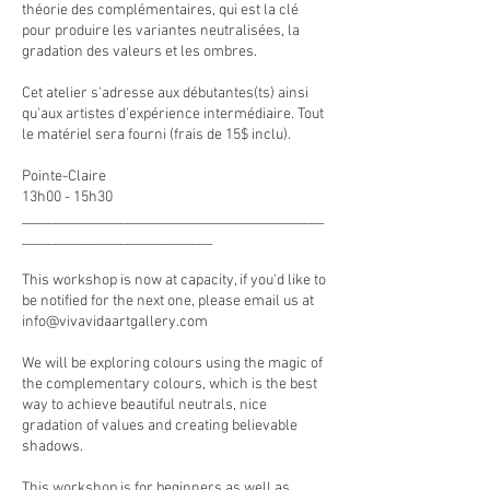
théorie des complémentaires, qui est la clé
pour produire les variantes neutralisées, la
gradation des valeurs et les ombres.
Cet atelier s'adresse aux débutantes(ts) ainsi
qu'aux artistes d'expérience intermédiaire. Tout
le matériel sera fourni (frais de 15$ inclu).
Pointe-Claire
13h00 - 15h30
______________________________________________
_____________________________
This workshop is now at capacity, if you'd like to
be notified for the next one, please email us at
info@vivavidaartgallery.com
We will be exploring colours using the magic of
the complementary colours, which is the best
way to achieve beautiful neutrals, nice
gradation of values and creating believable
shadows.
This workshop is for beginners as well as