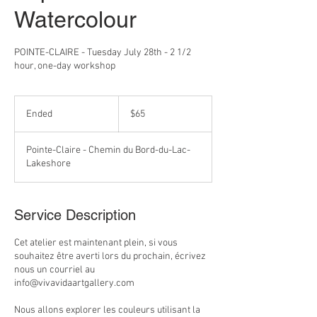
Watercolour
POINTE-CLAIRE - Tuesday July 28th - 2 1/2
hour, one-day workshop
65
Canadian
Ended
E
$65
dollars
n
d
Pointe-Claire - Chemin du Bord-du-Lac-
e
Lakeshore
d
Service Description
Cet atelier est maintenant plein, si vous
souhaitez être averti lors du prochain, écrivez
nous un courriel au
info@vivavidaartgallery.com
Nous allons explorer les couleurs utilisant la