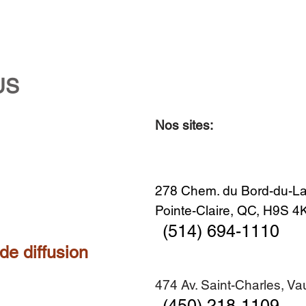
US
Nos sites:
Aperçu rapide
Aperçu rapide
Aperçu rapide
Aperçu rapide
Diner en famille no. 2
Centre-ville no. 18
Premier Hiver
Sans titre
Ajouter au panier
Ajouter au panier
Ajouter au panier
Ajouter au panier
278 Chem. du Bord-du-La
Pointe-Claire, QC, H9S 
(514) 694-1110
 de diffusion
474 Av. Saint-Charles, V
(450) 218-1109