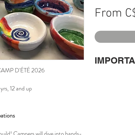
From
C
IMPORT
AMP D'ÉTÉ 2026
After camp registrat
must fill out the re
yrs, 12 and up ​
Form" for the camp,
Page.
Après avoir acheté v
vous devez remplir l
eations
médical » requis pou
Camp d'été
.
build! Campers will dive into hands-