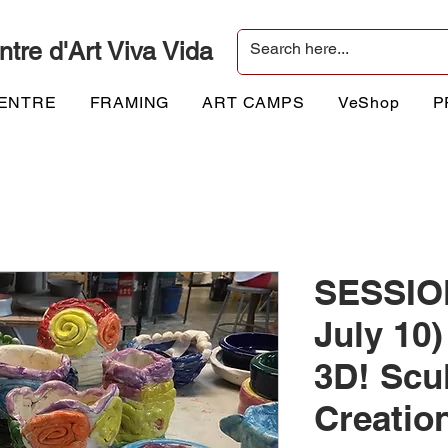
ntre d'Art Viva Vida
CENTRE
FRAMING
ART CAMPS
VeShop
P
SESSION
July 10)
3D! Scu
Creatio