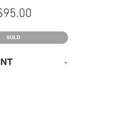
Sale
$95.00
Price
SOLD
ANT
ion is purchased online, you
quired "Registration and Medical
 available on the
Summer Camp
otre inscription au camp en ligne,
e « formulaire d'inscription et de
r le camp, disponible sur la
page