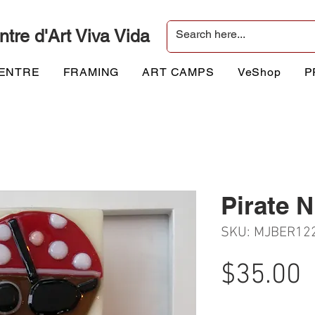
ntre d'Art Viva Vida
CENTRE
FRAMING
ART CAMPS
VeShop
P
Pirate N
SKU: MJBER12
P
$35.00