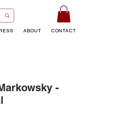
RESS
ABOUT
CONTACT
Markowsky -
l
Price
0