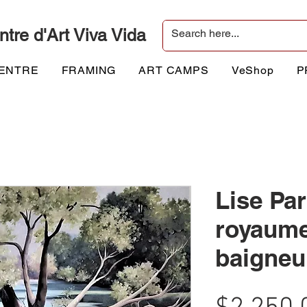
ntre d'Art Viva Vida
CENTRE
FRAMING
ART CAMPS
VeShop
P
Lise Par
royaume
baigneu