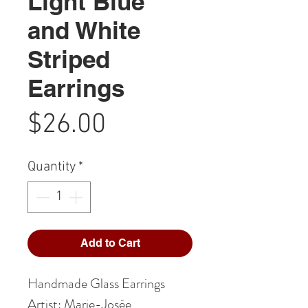
Light Blue
and White
Striped
Earrings
Price
$26.00
Quantity
*
Add to Cart
Handmade Glass Earrings
Artist: Marie-Josée