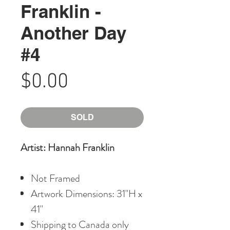
Franklin -
Another Day
#4
Price
$0.00
SOLD
Artist: Hannah Franklin
Not Framed
Artwork Dimensions: 31"H x
41"
Shipping to Canada only