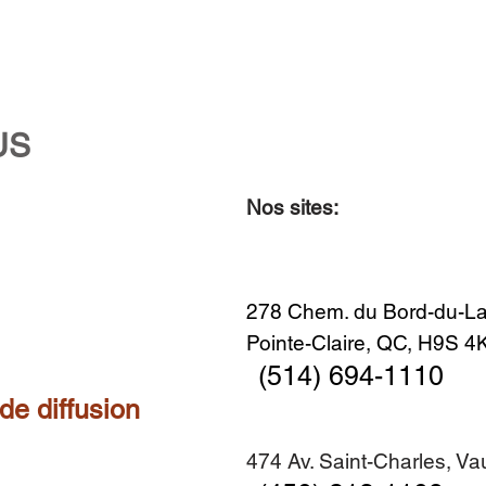
US
Nos sites:
Aperçu rapide
Aperçu rapide
Aperçu rapide
Aperçu rapide
Diner en famille no. 2
Centre-ville no. 18
Premier Hiver
Sans titre
Ajouter au panier
Ajouter au panier
Ajouter au panier
Ajouter au panier
278 Chem. du Bord-du-La
Pointe-Claire, QC, H9S 
(514) 694-1110
 de diffusion
474 Av. Saint-Charles, V