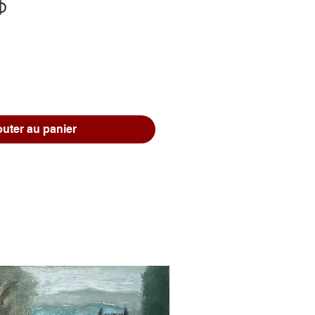
Prix
$
outer au panier