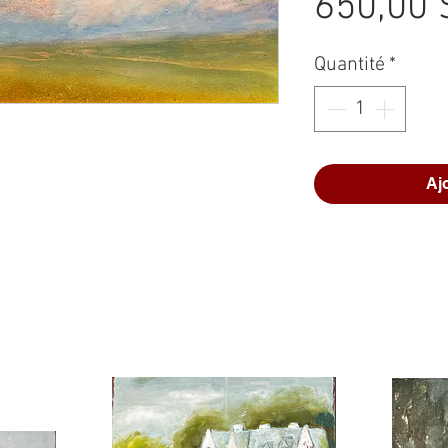
650,00 
Quantité
*
Aj