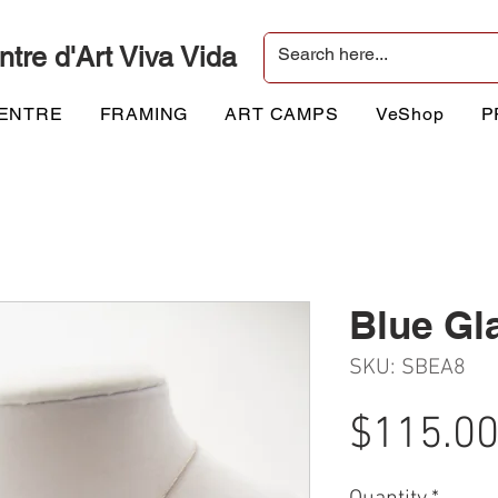
ntre d'Art Viva Vida
CENTRE
FRAMING
ART CAMPS
VeShop
P
Blue Gl
SKU: SBEA8
$115.0