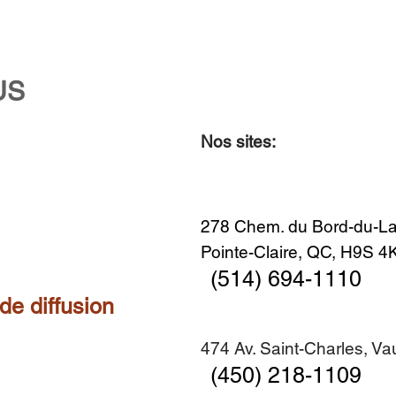
US
Nos sites:
Aperçu rapide
Aperçu rapide
Aperçu rapide
Aperçu rapide
Diner en famille no. 2
Centre-ville no. 18
Premier Hiver
Sans titre
Ajouter au panier
Ajouter au panier
Ajouter au panier
Ajouter au panier
278 Chem. du Bord-du-La
Pointe-Claire, QC, H9S 
(514) 694-1110
 de diffusion
474 Av. Saint-Charles, V
(450) 218-1109