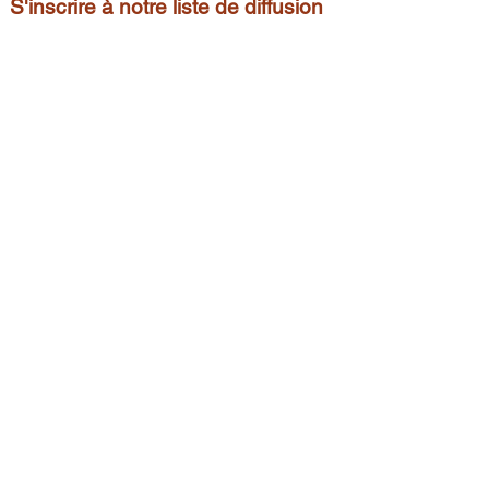
S'inscrire à notre liste de diffusion
Nos sites:
278 Chem. du Bord-du-Lac-Lakeshore,
suite 2
Pointe-Claire, QC, H9S 4K9
(514) 694-1110
474 Av. Saint-Charles, Vaudreuil-
Dorion, QC J7V 2N5
(450) 218-1109