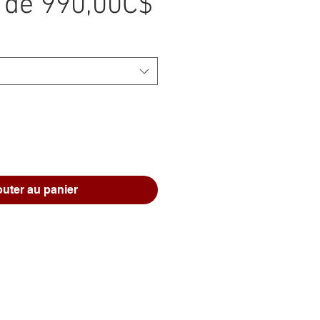
Prix
r de
990,00C$
promotionnel
outer au panier