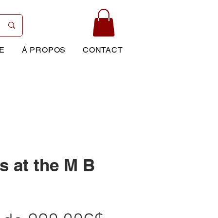
E
À PROPOS
CONTACT
 at the M B