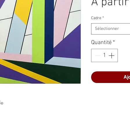
À parti
Cadre
*
Sélectionner
Quantité
*
Aj
le