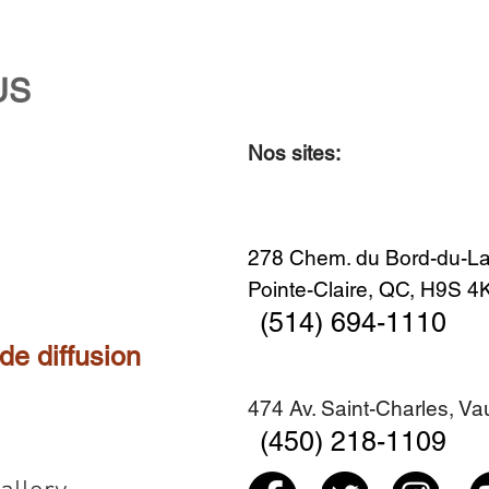
US
Nos sites:
Aperçu rapide
Aperçu rapide
Aperçu rapide
Aperçu rapide
Diner en famille no. 2
Centre-ville no. 18
Premier Hiver
Sans titre
Ajouter au panier
Ajouter au panier
Ajouter au panier
Ajouter au panier
278 Chem. du Bord-du-La
Pointe-Claire, QC, H9S 
(514) 694-1110
 de diffusion
474 Av. Saint-Charles, V
(450) 218-1109