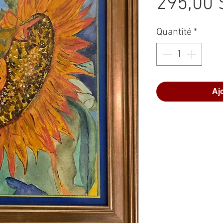
295,00 
Quantité
*
Aj